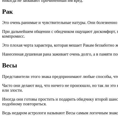
никогда не забывают причиненный им вред.
Рак
Это очень ранимые и чувствительные натуры. Они болезненно 
При дальнейшем общении с обидчиком ощущают дискомфорт, поэ
компромисс.
Это плохая черта характера, которая мешает Ракам беззаботно 
Нанесенная душевная рана заживает очень долго, а в памяти п
Весы
Представители этого знака предпринимают любые способы, что
Часто они делают вид, что ничего не произошло, но так ли это
или злости.
Иногда они готовы простить и подарить обидчику второй шанс
подобному повториться.
Ведь недаром астрологи называют Весы самым логичным знако