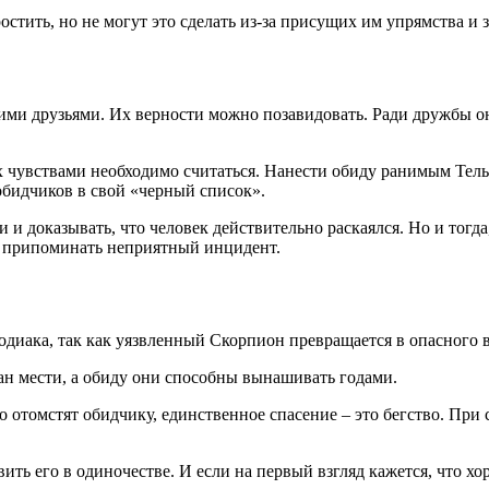
остить, но не могут это сделать из-за присущих им упрямства и 
щими друзьями. Их верности можно позавидовать. Ради дружбы о
х чувствами необходимо считаться. Нанести обиду ранимым Тельц
 обидчиков в свой «черный список».
и доказывать, что человек действительно раскаялся. Но и тогд
т припоминать неприятный инцидент.
одиака, так как уязвленный Скорпион превращается в опасного в
н мести, а обиду они способны вынашивать годами.
но отомстят обидчику, единственное спасение – это бегство. При
вить его в одиночестве. И если на первый взгляд кажется, что 