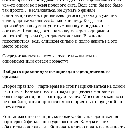
чем-то одном во время полового акта. Ведь если бы все было
так просто… наслаждаться, не думать о финале.
Один из признаков приближающегося оргазма у мужчины –
яички, прижимающиеся ближе к пенису. Когда это
произойдет, следует опустить мошонку и подождать с
оргазмом. Если надавить на точку между ягодицами и
мошонкой, оргазм будет длиться дольше. Важно не
перестараться, ведь слишком сильно и долго давить на это
место опасно.
Сосредоточиться на всех частях тела – шансы на
одновременный оргазм возрастут!
Выбрать правильную позицию для одновременного
оргазма
Второе правило – партнерам не стоит зацикливаться на одной
части тела. Разные позы и стимуляция разных зон займут
больше времени, но гарантируют успех. Миссионерская поза
не подойдет, хотя и приносит много приятных ощущений во
время секса.
Есть множество позиций, которые удобны для достижения
партнершей финального удовольствия. Каждая из них
обязательно должна задействовать клитор и дать возможность