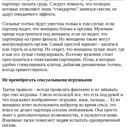
партнеру ласкать грудь. Следует помнить, что позиции,
которые позволяют лишь “стандартно” заняться сексом, не
дадут ожидаемого эффекта.
Сильные толчки будут уместны только в том случае, если
партнер видит, что женщина близка к оргазму. Мужчине
проще подстроиться под женщину, если он видит, что
партнерша на грани финала. Но женщины также могут
контролировать оргазм. Самый простой вариант – касаться
или тереть ее клитор. Не секрет, что женщина лучше знает, где
и как его лучше стимулировать. Поэтому мужчине стоит
прислушаться к пожеланиям партнерши. Позы, в которых
удобно стимулировать клитор, добавляя динамичные толчки,
всегда приветствуются.
Не пренебрегать сексуальными игрушками
Третье правило – всегда проявлять фантазию и не забывать
про секс-игрушки. Смело используй все, что есть под рукой и
что подскажет воображение: игрушки, язык, пальцы… Если
женщина хочет использовать вибратор во время секса, это
вовсе не делает партнера плохим любовником. Она просто
знает о дополнительных возможностях, и пользуется ними.
Взаимные ласки помогают людям испытать одновременный
оргазм.